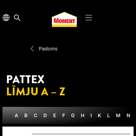
Padoms
PATTEX
LĪMJU A – Z
A
B
C
D
E
F
G
H
I
K
L
M
N