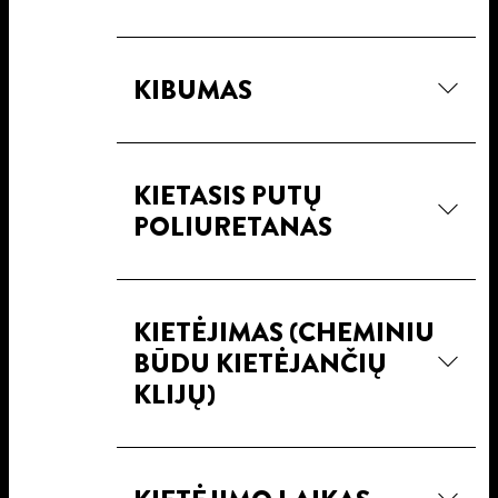
KIBUMAS
KIETASIS PUTŲ
POLIURETANAS
KIETĖJIMAS (CHEMINIU
BŪDU KIETĖJANČIŲ
KLIJŲ)