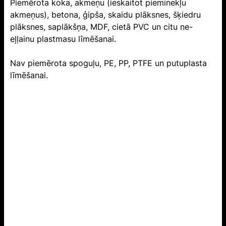
Piemērota koka, akmeņu (ieskaitot pieminekļu
akmeņus), betona, ģipša, skaidu plāksnes, šķiedru
plāksnes, saplākšņa, MDF, cietā PVC un citu ne-
eļļainu plastmasu līmēšanai.
Nav piemērota spoguļu, PE, PP, PTFE un putuplasta
līmēšanai.