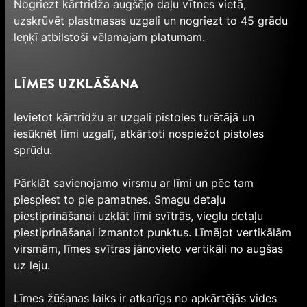
Nogriezt kārtridža augšējo daļu vītnes vietā,
uzskrūvēt plastmasas uzgali un nogriezt to 45 grādu
leņķī atbilstoši vēlamajam platumam.
LĪMES UZKLĀŠANA
Ievietot kārtridžu ar uzgali pistoles turētājā un
iesūknēt līmi uzgalī, atkārtoti nospiežot pistoles
sprūdu.
Pārklāt savienojamo virsmu ar līmi un pēc tam
piespiest to pie pamatnes. Smagu detaļu
piestiprināšanai uzklāt līmi svītrās, vieglu detaļu
piestiprināšanai izmantot punktus. Līmējot vertikālām
virsmām, līmes svītras jānovieto vertikāli no augšas
uz leju.
Līmes žūšanas laiks ir atkarīgs no apkārtējās vides