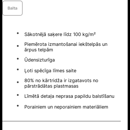
Balta
Sākotnējā saķere līdz 100 kg/m²
Piemērota izmantošanai iekštelpās un
ārpus telpām
Ūdensizturīga
Ļoti spēcīga līmes saite
80% no kārtridža ir izgatavots no
pārstrādātas plastmasas
Līmētā detaļa neprasa papildu balstīšanu
Porainiem un neporainiem materiāliem