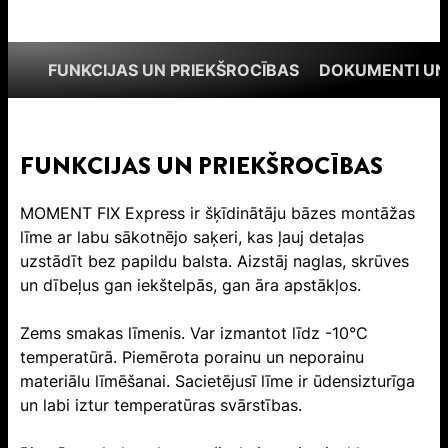
FUNKCIJAS UN PRIEKŠROCĪBAS
DOKUMENTI UN
FUNKCIJAS UN PRIEKŠROCĪBAS
MOMENT FIX Express ir šķīdinātāju bāzes montāžas
līme ar labu sākotnējo saķeri, kas ļauj detaļas
uzstādīt bez papildu balsta. Aizstāj naglas, skrūves
un dībeļus gan iekštelpās, gan āra apstākļos.
Zems smakas līmenis. Var izmantot līdz -10°C
temperatūrā. Piemērota porainu un neporainu
materiālu līmēšanai. Sacietējusī līme ir ūdensizturīga
un labi iztur temperatūras svārstības.