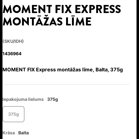
MOMENT FIX EXPRESS
MONTĀŽAS LĪME
(SKU/IDH)
1436964
MOMENT FIX Express montāžas līme, Balta, 375g
Iepakojuma lielums
375g
375g
Krāsa
Balta