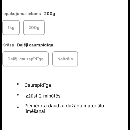
Iepakojuma lielums
200g
1kg
200g
Krāsa
Daļēji caurspīdīga
Daļēji caurspīdīga
Neitrāla
Caurspīdīga
Izžūst 2 minūtēs
Piemērota daudzu dažādu materiālu
līmēšanai