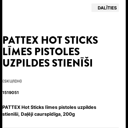
DALĪTIES
PATTEX HOT STICKS
LĪMES PISTOLES
UZPILDES STIENĪŠI
(SKU/IDH)
1519051
PATTEX Hot Sticks līmes pistoles uzpildes
stienīši, Daļēji caurspīdīga, 200g