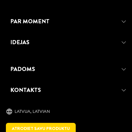
PAR MOMENT
IDEJAS
PADOMS
MOMENT SPRAY IZSMIDZINĀMA
LĪME
KONTAKTS
Izsmidzināma līme, kas ir labi piemērota
lielu virsmu līmēšanai.
LATVIJA, ‎LATVIAN
ATRODIET SAVU PRODUKTU