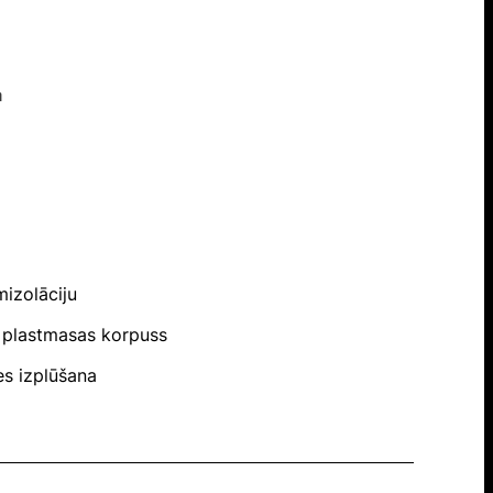
a
mizolāciju
s plastmasas korpuss
es izplūšana