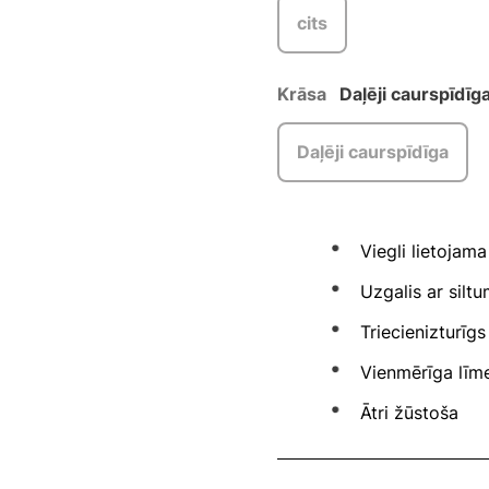
cits
Krāsa
Daļēji caurspīdīg
Daļēji caurspīdīga
Viegli lietojama
Uzgalis ar siltu
Triecienizturīg
Vienmērīga līm
Ātri žūstoša