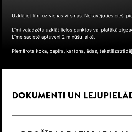
Uzklājiet līmi uz vienas virsmas. Nekavējoties cieši p
Līmi vajadzētu uzklāt lielos punktos vai platākā zigz
Līme sacietē aptuveni 2 minūšu laikā.
Piemērota koka, papīra, kartona, ādas, tekstilizstrād
DOKUMENTI UN LEJUPIELĀ