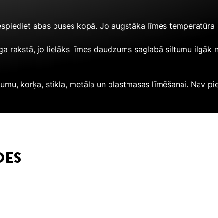
iespiediet abas puses kopā. Jo augstāka līmes temperatūra s
aga rakstā, jo lielāks līmes daudzums saglabā siltumu ilgāk 
ājumu, korķa, stikla, metāla un plastmasas līmēšanai. Nav pi
DES