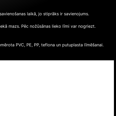
avienošanas laikā, jo stiprāks ir savienojums.
nekā mazs. Pēc nožūsānas lieko līmi var nogriezt.
emērota PVC, PE, PP, teflona un putuplasta līmēšanai.