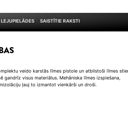
 LEJUPIELĀDES
SAISTĪTIE RAKSTI
BAS
plektu veido karstās līmes pistole un atbilstoši līmes stien
mē gandrīz visus materiālus. Mehāniska līmes izspiešana,
mizolāciju ļauj to izmantot vienkārši un droši.