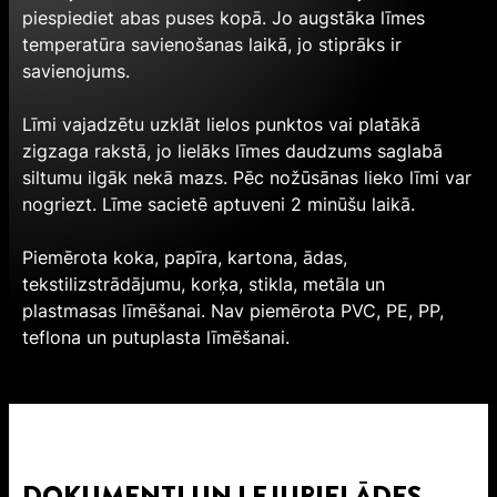
piespiediet abas puses kopā. Jo augstāka līmes
temperatūra savienošanas laikā, jo stiprāks ir
savienojums.
Līmi vajadzētu uzklāt lielos punktos vai platākā
zigzaga rakstā, jo lielāks līmes daudzums saglabā
siltumu ilgāk nekā mazs. Pēc nožūsānas lieko līmi var
nogriezt. Līme sacietē aptuveni 2 minūšu laikā.
Piemērota koka, papīra, kartona, ādas,
tekstilizstrādājumu, korķa, stikla, metāla un
plastmasas līmēšanai. Nav piemērota PVC, PE, PP,
teflona un putuplasta līmēšanai.
DOKUMENTI UN LEJUPIELĀDES