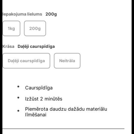
Iepakojuma lielums
200g
1kg
200g
Krāsa
Daļēji caurspīdīga
Daļēji caurspīdīga
Neitrāla
Caurspīdīga
Izžūst 2 minūtēs
Piemērota daudzu dažādu materiālu
līmēšanai