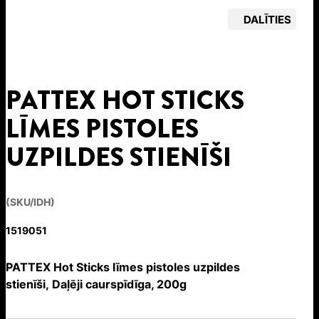
DALĪTIES
PATTEX HOT STICKS
LĪMES PISTOLES
UZPILDES STIENĪŠI
(SKU/IDH)
1519051
PATTEX Hot Sticks līmes pistoles uzpildes
stienīši, Daļēji caurspīdīga, 200g