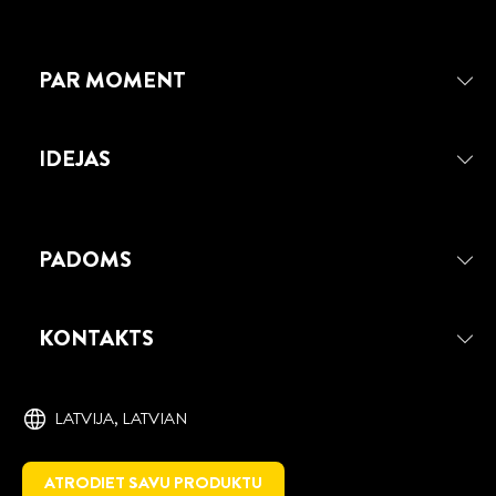
PAR MOMENT
IDEJAS
PADOMS
MOMENT SPRAY IZSMIDZINĀMA
LĪME
KONTAKTS
Izsmidzināma līme, kas ir labi piemērota
lielu virsmu līmēšanai.
LATVIJA, ‎LATVIAN
ATRODIET SAVU PRODUKTU